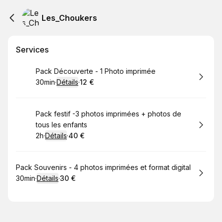
Les_Choukers
Services
Réserver
Pack Découverte - 1 Photo imprimée
30min
·
Détails
·
12 €
.
Durée de l'appel
.
Prix
:
:
Réserver
Pack festif -3 photos imprimées + photos de
tous les enfants
2h
·
Détails
·
40 €
.
Durée de l'appel
.
Prix
:
:
Réserver
Pack Souvenirs - 4 photos imprimées et format digital
30min
·
Détails
·
30 €
.
Durée de l'appel
.
Prix
:
: